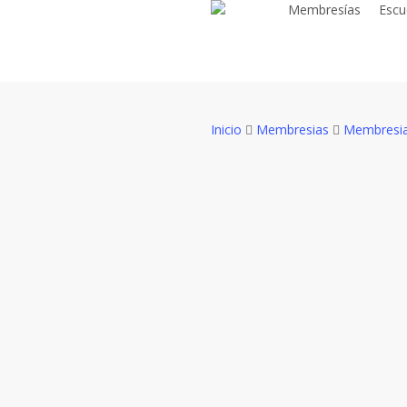
Membresías
Escu
Skip
to
main
content
Inicio
Membresias
Membresia