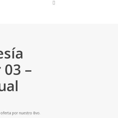
search
Únete
sía
 03 –
ual
oferta por nuestro 8vo.