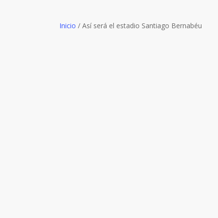
Inicio
/
Así será el estadio Santiago Bernabéu
A 5 años de la inau
¿cómo beneficia es
Fue un 21 de enero del 2006 cuando inauguramos nu
poner a disposición del asociado un lugar para que