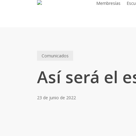
Membresías
Escu
Skip
to
main
content
Comunicados
Así será el 
23 de junio de 2022