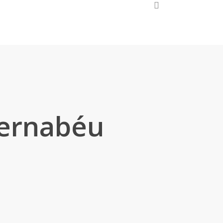
search
Únete
Bernabéu