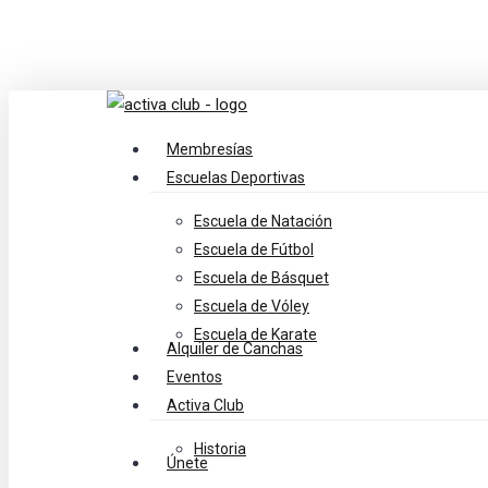
Skip
to
main
content
search
Menu
Membresías
Escuelas Deportivas
Escuela de Natación
Escuela de Fútbol
Escuela de Básquet
Escuela de Vóley
Escuela de Karate
Alquiler de Canchas
Eventos
Activa Club
Historia
Únete