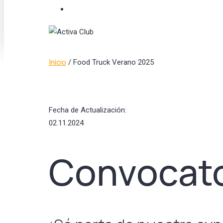
search
Hit enter to search or ESC to close
Inicio
/
Food Truck Verano 2025
Fecha de Actualización:
02.11.2024
Convocato