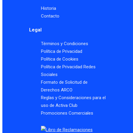
Consideraciones Finales:
Historia
Contacto
Envía tu propuesta completa y detallada (cumpliendo 
Legal
contabilidad@activaclub.pe
alimentosybebidas@activaclub.pe
Términos y Condiciones
Una vez seleccionados los proveedores, se procederá
Política de Privacidad
Política de Cookies
Política de Privacidad Redes
Sociales
Formato de Solicitud de
Derechos ARCO
Reglas y Consideraciones para el
uso de Activa Club
Promociones Comerciales